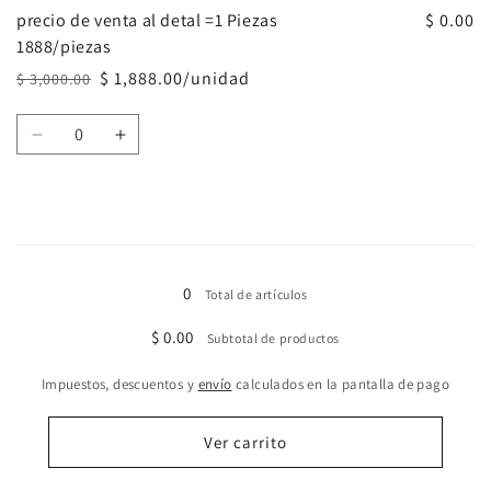
variable
variable
precio de venta al detal =1 Piezas
1
1
$ 0.00
para
para
CAJA=5PIEZAS
CAJA=5PIEZAS
1888/piezas
varillas
varillas
Mayor
Mayor
$ 1,888.00/unidad
de
de
$ 3,000.00
Precio
Precio
Precio
Precio
soldadura
soldadura
1687x5=8435
1687x5=8435
habitual
de
Cantidad
de
de
oferta
Reducir
Aumentar
1/16
1/16
cantidad
cantidad
para
para
precio
precio
de
de
Cargando...
venta
venta
al
al
0
Total de artículos
detal
detal
=1
=1
$ 0.00
Subtotal de productos
Piezas
Piezas
1888/piezas
1888/piezas
Impuestos, descuentos y
envío
calculados en la pantalla de pago
Ver carrito