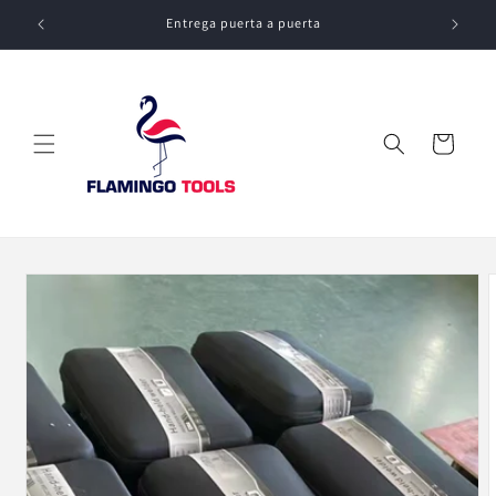
Ir
directamente
Entrega puerta a puerta
al contenido
Carrito
Ir
directamente
a la
información
del producto