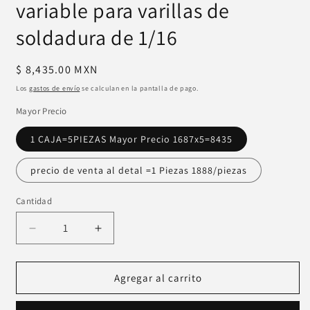
variable para varillas de
soldadura de 1/16
Precio
$ 8,435.00 MXN
habitual
Los
gastos de envío
se calculan en la pantalla de pago.
Mayor Precio
1 CAJA=5PIEZAS Mayor Precio 1687x5=8435
precio de venta al detal =1 Piezas 1888/piezas
Cantidad
Reducir
Aumentar
cantidad
cantidad
para
para
Máquina
Máquina
Agregar al carrito
de
de
soldadura
soldadura