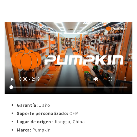
Cargando...
other
other
/
/
other
other
Garantía:
1 año
Soporte personalizado:
OEM
Lugar de origen:
Jiangsu, China
Marca:
Pumpkin