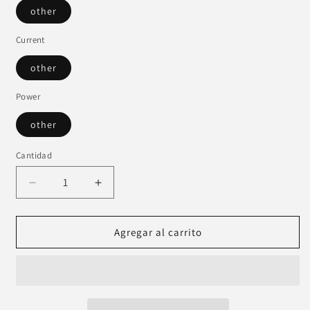
other
Current
other
Power
other
Cantidad
Reducir
Aumentar
cantidad
cantidad
para
para
AUTO
AUTO
Agregar al carrito
DARKENING
DARKENING
WELDING
WELDING
HELMET
HELMET
90*35mm
90*35mm
PM17901
PM17901