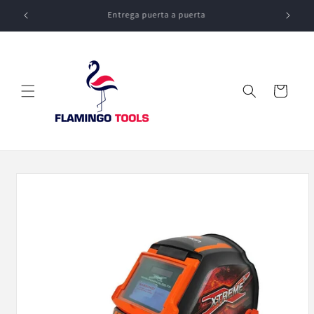
Ir
directamente
Distribución de empresa a empresa
al contenido
Carrito
Ir
directamente
a la
información
del producto