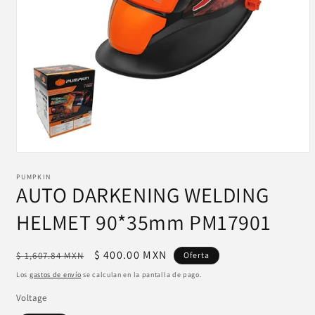
PUMPKIN
AUTO DARKENING WELDING
HELMET 90*35mm PM17901
Precio
Precio
$ 400.00 MXN
$ 1,607.84 MXN
Oferta
habitual
de
Los
gastos de envío
se calculan en la pantalla de pago.
oferta
Voltage